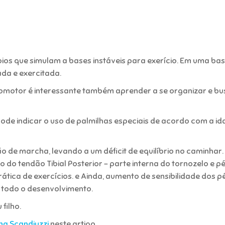
ios que simulam a bases instáveis para exerício. Em uma ba
ada e exercitada.
omotor é interessante também aprender a se organizar e bu
pode indicar o uso de palmilhas especiais de acordo com a id
o de marcha, levando a um déficit de equilíbrio no caminhar
o do tendão Tibial Posterior – parte interna do tornozelo e p
tica de exercícios. e Ainda, aumento de sensibilidade dos p
 todo o desenvolvimento.
filho.
na Scandiuzzi
neste artigo.