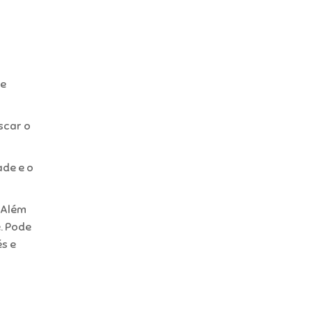
se
scar o
ade e o
. Além
é. Pode
és e