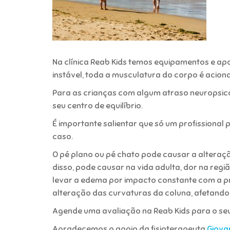
Na clínica Reab Kids temos equipamentos e apo
instável, toda a musculatura do corpo é acion
Para as crianças com algum atraso neuropsic
seu centro de equilíbrio.
É importante salientar que só um profissional 
caso.
O pé plano ou pé chato pode causar a alteraçã
disso, pode causar na vida adulta,
dor na regiã
levar a edema por impacto constante com a prá
alteração das curvaturas da coluna, afetando
Agende uma avaliação na Reab Kids para o seu 
Agradecemos o apoio da fisioterapeuta
Giova