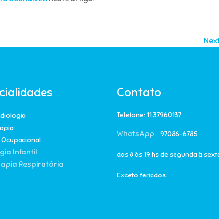
Next
cialidades
Contato
Telefone: 11 37960137
diologia
rapia
WhatsApp:
97086-6785
a Ocupacional
gia Infantil
das 8 às 19 hs de segunda à sext
rapia Respiratória
Exceto feriados.
s